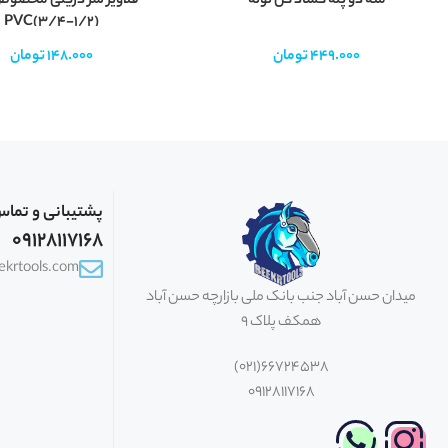
مته دو پله گشاد کن لوله
قلاویز سر دریلی مخصوص
PVC(3/4-1/2)
449.000
تومان
148.000
تومان
پشتیبانی و تما
09128117168
eekrtools.com
میدان حسن آباد جنب بانک ملی بازارچه حسن آباد
همکف پلاک 9
66724538(021)
09128117168