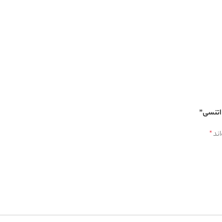
لیس
اند
*