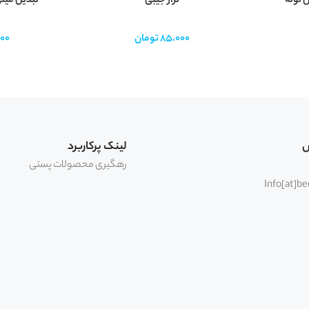
 لوله
تراز جیبی
تبدیل مینی
85.000
تومان
00
س
لینک پرکاربرد
رهگیری محصولات پستی
Info[at]b