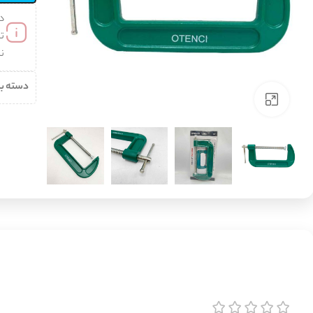
د
تن
نب
دسته ب
برای بزرگنمایی کلیک کنید
انواع گردبر
انواع مته
انواع سمباده و
انواع لوازم
پولیش
گیری
گردبر آهن
مته آهن
انواع فرچه
گردبر چوب
مته الماس (دیوار)