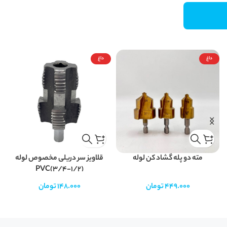
داغ
داغ
مته دو پله گشاد کن لوله
قلاویز سر دریلی مخصوص لوله
PVC(3/4-1/2)
449.000
تومان
148.000
تومان