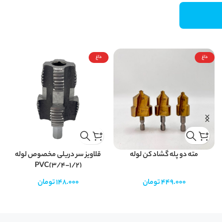
داغ
داغ
مته دو پله گشاد کن لوله
قلاویز سر دریلی مخصوص لوله
PVC(3/4-1/2)
449.000
تومان
148.000
تومان