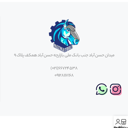
میدان حسن آباد جنب بانک ملی بازارچه حسن آباد همکف پلاک 9
66724538(021)
09128117168
روشگاه
حساب من
اینستاگرام
واتس اپ