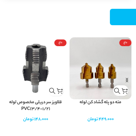
داغ
داغ
مته دو پله گشاد کن لوله
قلاویز سر دریلی مخصوص لوله
PVC(3/4-1/2)
449.000
تومان
148.000
تومان