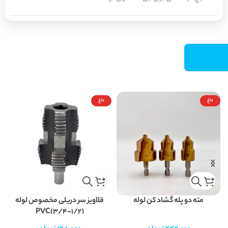
داغ
داغ
مته دو پله گشاد کن لوله
قلاویز سر دریلی مخصوص لوله
PVC(3/4-1/2)