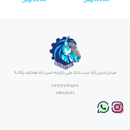
449.000
تومان
148.000
تومان
میدان حسن آباد جنب بانک ملی بازارچه حسن آباد همکف پلاک 9
66724538(021)
09128117168