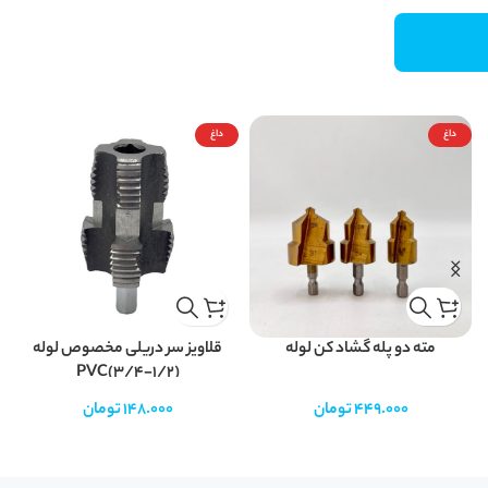
داغ
داغ
مته دو پله گشاد کن لوله
قلاویز سر دریلی مخصوص لوله
PVC(3/4-1/2)
449.000
تومان
148.000
تومان