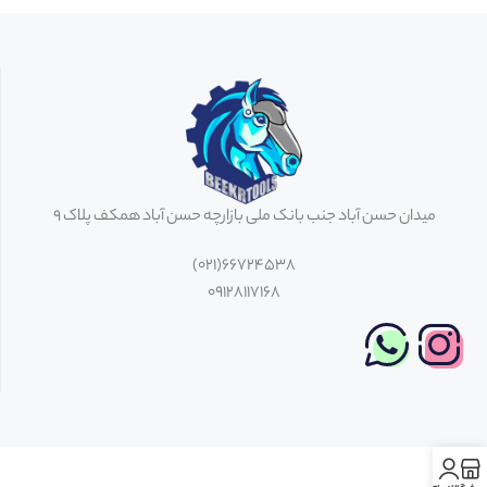
میدان حسن آباد جنب بانک ملی بازارچه حسن آباد همکف پلاک 9
66724538(021)
09128117168