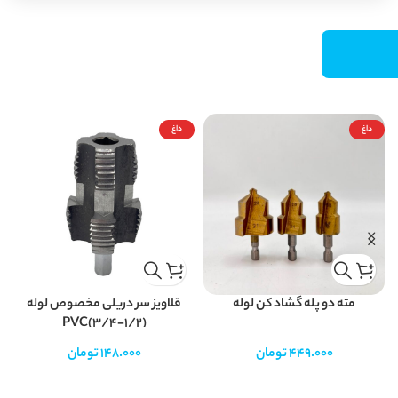
داغ
داغ
مته دو پله گشاد کن لوله
قلاویز سر دریلی مخصوص لوله
PVC(3/4-1/2)
449.000
تومان
148.000
تومان