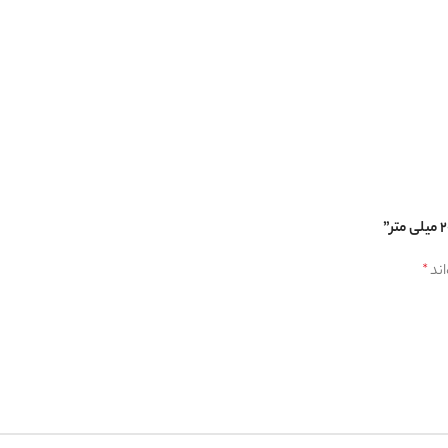
لیس
اند
*