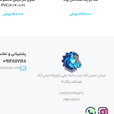
مته دو پله گشاد کن لوله
قلاویز سر دریلی مخصوص
PVC(3/4-1/2)
449.000
تومان
148.000
تومان
پشتیبانی و تما
09128117168
eekrtools.com
میدان حسن آباد جنب بانک ملی بازارچه حسن آباد
همکف پلاک 9
66724538(021)
09128117168