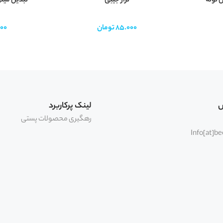
 لوله
تراز جیبی
تبدیل مینی
85.000
تومان
00
س
لینک پرکاربرد
رهگیری محصولات پستی
Info[at]b