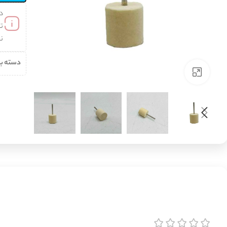
د
تن
نب
دسته ب
برای بزرگنمایی کلیک کنید
انواع گردبر
انواع مته
انواع سمباده و
انواع لوازم
پولیش
گیری
گردبر آهن
مته آهن
انواع فرچه
گردبر چوب
مته الماس (دیوار)