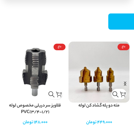
داغ
داغ
مته دو پله گشاد کن لوله
قلاویز سر دریلی مخصوص لوله
PVC(3/4-1/2)
449.000
تومان
148.000
تومان