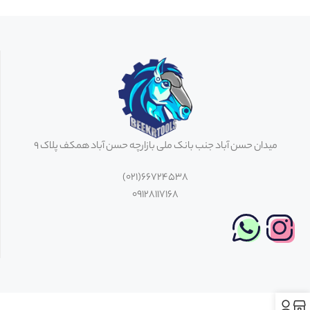
میدان حسن آباد جنب بانک ملی بازارچه حسن آباد همکف پلاک 9
66724538(021)
09128117168