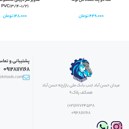
مته دو پله گشاد کن لوله
قلاویز سر دریلی مخصوص
PVC(3/4-1/2)
449.000
تومان
148.000
تومان
پشتیبانی و تما
09128117168
eekrtools.com
میدان حسن آباد جنب بانک ملی بازارچه حسن آباد
همکف پلاک 9
66724538(021)
09128117168