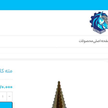
حه اصلی
محصولات
خانه
ابزارهای دستی و عمومی
انواع مته
مته پله‌ ای
مته کاجی واگنر WAGNER سایز 4 تا 42 میلی متر
مته کاجی واگنر ER
70.000