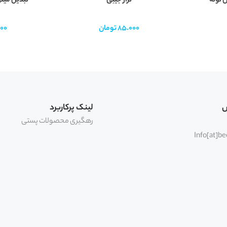
 لوله
تراز جیبی
تبدیل مینی
85.000
تومان
00
س
لینک پرکاربرد
رهگیری محصولات پستی
Info[at]b