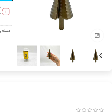
د
تن
نب
دسته ب
برای بزرگنمایی کلیک کنید
انواع گردبر
انواع مته
انواع سمباده و
انواع لوازم
پولیش
گیری
گردبر آهن
مته آهن
انواع فرچه
گردبر چوب
مته الماس (دیوار)