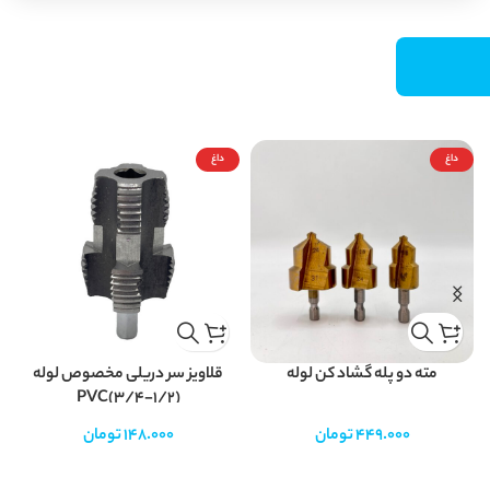
داغ
داغ
مته دو پله گشاد کن لوله
قلاویز سر دریلی مخصوص لوله
PVC(3/4-1/2)
449.000
تومان
148.000
تومان