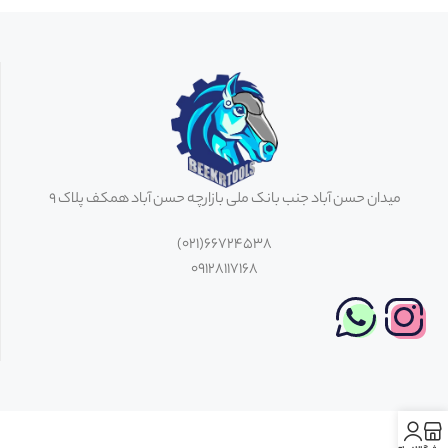
میدان حسن آباد جنب بانک ملی بازارچه حسن آباد همکف پلاک 9
66724538(021)
09128117168