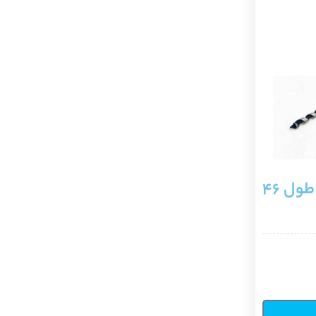
مته چوب گلو شتری سایز 12 میلی متر طول 46