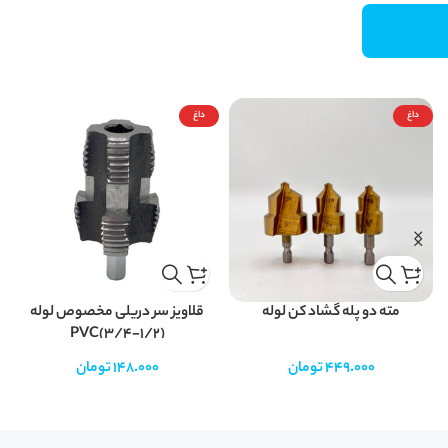
داغ
داغ
مته دو پله گشاد کن لوله
قلاویز سر دریلی مخصوص لوله
PVC(3/4-1/2)
449.000
تومان
148.000
تومان