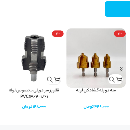
داغ
داغ
مته دو پله گشاد کن لوله
قلاویز سر دریلی مخصوص لوله
PVC(3/4-1/2)
449.000
تومان
148.000
تومان