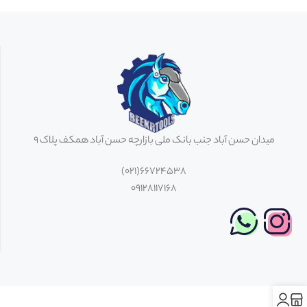
میدان حسن آباد جنب بانک ملی بازارچه حسن آباد همکف پلاک 9
66724538(021)
09128117168