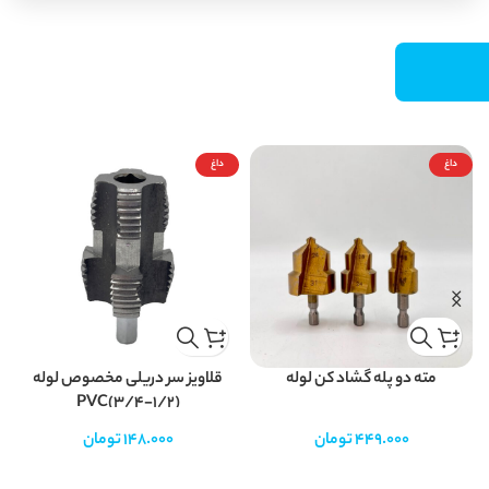
داغ
داغ
مته دو پله گشاد کن لوله
قلاویز سر دریلی مخصوص لوله
PVC(3/4-1/2)
449.000
تومان
148.000
تومان