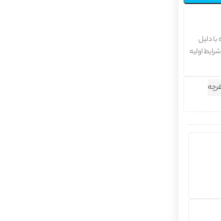
با دلیل
شرایط اولیه
رچه