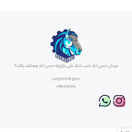
میدان حسن آباد جنب بانک ملی بازارچه حسن آباد همکف پلاک 9
66724538(021)
09128117168