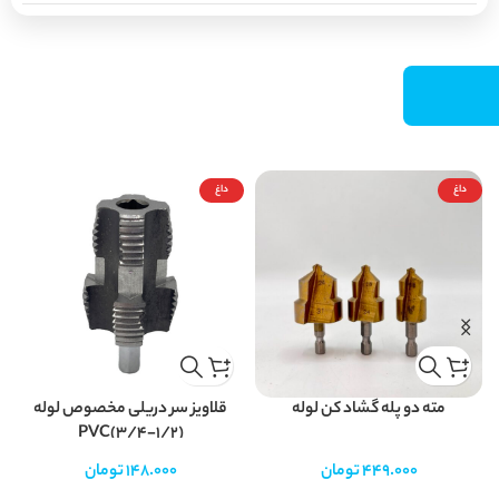
داغ
داغ
مته دو پله گشاد کن لوله
قلاویز سر دریلی مخصوص لوله
PVC(3/4-1/2)
449.000
تومان
148.000
تومان