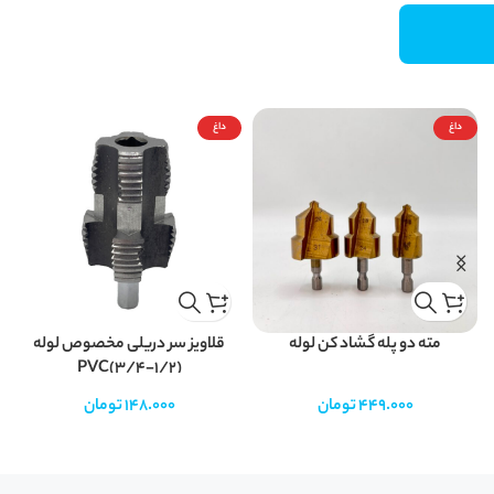
داغ
داغ
مته دو پله گشاد کن لوله
قلاویز سر دریلی مخصوص لوله
PVC(3/4-1/2)
449.000
تومان
148.000
تومان