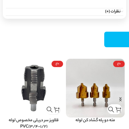
نظرات (0)
داغ
داغ
مته دو پله گشاد کن لوله
قلاویز سر دریلی مخصوص لوله
PVC(3/4-1/2)