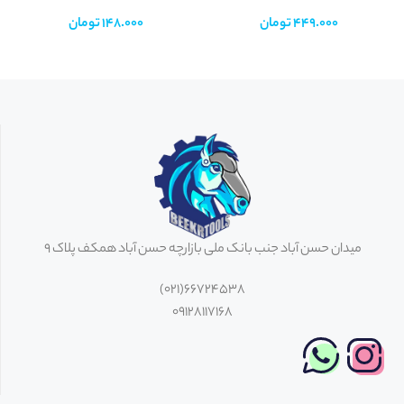
449.000
تومان
148.000
تومان
میدان حسن آباد جنب بانک ملی بازارچه حسن آباد همکف پلاک 9
66724538(021)
09128117168