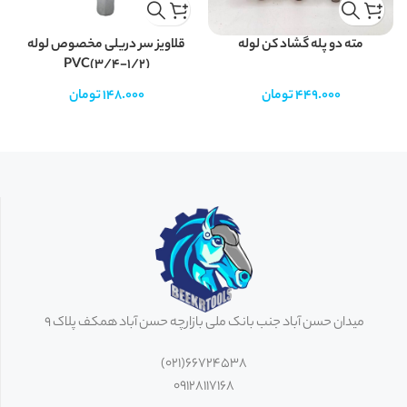
مته دو پله گشاد کن لوله
قلاویز سر دریلی مخصوص لوله
PVC(3/4-1/2)
449.000
تومان
148.000
تومان
میدان حسن آباد جنب بانک ملی بازارچه حسن آباد همکف پلاک 9
66724538(021)
09128117168