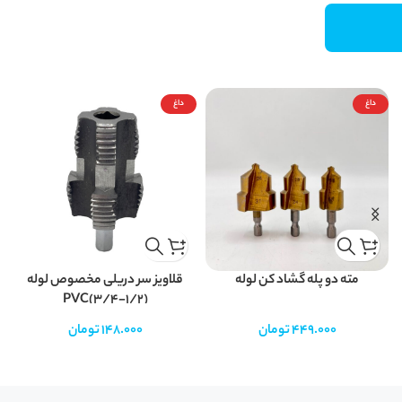
داغ
داغ
مته دو پله گشاد کن لوله
قلاویز سر دریلی مخصوص لوله
PVC(3/4-1/2)
449.000
تومان
148.000
تومان