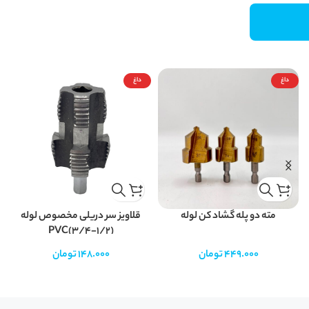
داغ
داغ
مته دو پله گشاد کن لوله
قلاویز سر دریلی مخصوص لوله
PVC(3/4-1/2)
449.000
تومان
148.000
تومان