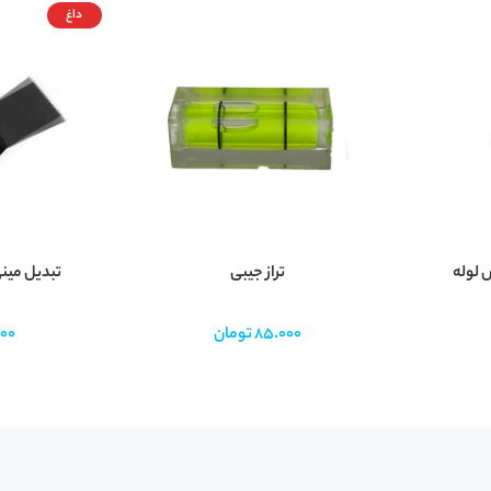
داغ
 لوله
تراز جیبی
تبدیل مینی
85.000
تومان
00