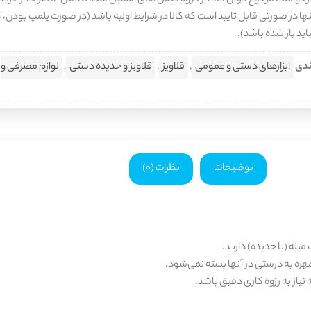
رخواست مرجوع کردن کالا در گروه کیس های اسمبل شده با دلیل "انصراف از خرید
لیس
ها در صورتی قابل تایید است که کالا در شرایط اولیه باشد (در صورت پلمپ بودن، ک
اید باز شده باشد).
ندی
ابزارهای دستی و عمومی
,
قلاویز
,
قلاویز و حدیده دستی
,
لوازم مصرفی و
توضیحات
نظرات (0)
 میله (با حدیده) دارید.
 مهره به درستی در آنها بسته نمی‌شود.
یاز به رزوه کاری دقیق باشد.