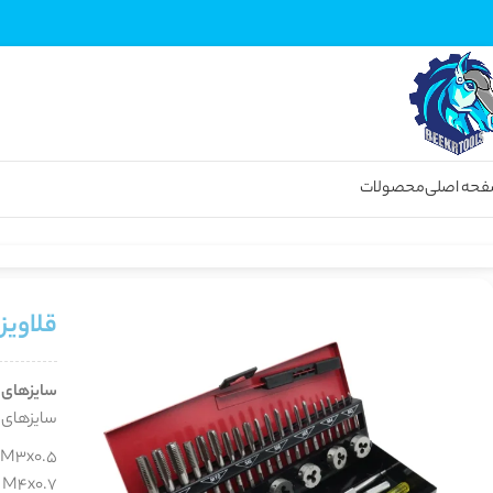
حه اصلی
محصولات
خانه
قلاویز و حدیده دستی
قلاویز و حدیده مجموعه 32 عددی برند پلاتینیوم
قلاویز و حد
سایزهای ر
سایزهای ق
M3x0.5
M4x0.7