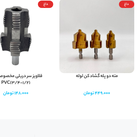
داغ
داغ
مته دو پله گشاد کن لوله
قلاویز سر دریلی مخصوص
PVC(3/4-1/2)
449.000
تومان
148.000
تومان