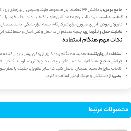
جامع بودن:
با داشتن 32 قطعه، این مجموعه طیف وسیعی از نیازهای رزوه کاری را پوشش می‌دهد.
کیفیت مناسب:
برند پلاتینیوم معمولاً ابزارهای با کیفیت متوسط تا خوب را 
کاربردی بودن:
ابزاری ضروری برای هر کارگاه، جعبه ابزار خانگی، یا متخصصا
قابلیت حمل و نگهداری:
جعبه محکم آن به حمل و نقل آسان و حفظ نظم ابزا
نکات مهم هنگام استفاده
استفاده از روان‌کننده:
همیشه هنگام رزوه کاری از روغن برش یا روان‌کننده من
چرخش صحیح:
هنگام استفاده از قلاویز و حدیده، چرخش متناوب (یک دور به 
انتخاب سایز مناسب:
اطمینان حاصل کنید که سایز قلاویز یا حدیده با قطر سور
ایمنی:
از دستکش و عینک ایمنی استفاده کنید.
محصولات مرتبط