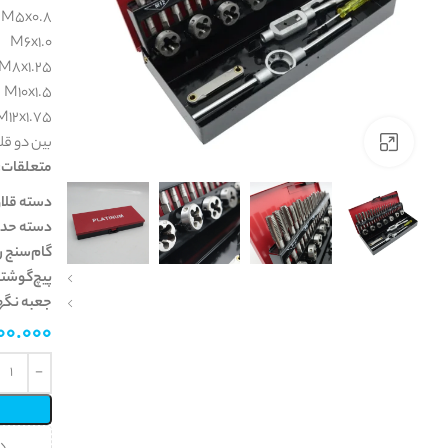
M5x0.8
M6x1.0
M8x1.25
M10x1.5
برای بزرگنمایی کلیک کنید
بین دو قل
متعلقات:
دسته قلاویز (rench
دسته حدیده (ndle
گام‌سنج رزوه (tch Gauge
پیچ‌گوشت
جعبه نگه
00.000
انواع گردبر
انواع مته
انواع سمباده و
انواع لوازم
پولیش
گیری
گردبر آهن
مته آهن
انواع فرچه
گردبر چوب
مته الماس (دیوار)