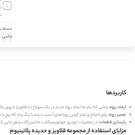
د
انواع کو
انواع فلاپ
گردبرس الماس
مته چوب
تن
گونیا
انواع نمد و گیلانس
نب
گردبر شیشه
مته قلاویز
نقاله
انواع چتری
گرد پرسلان
مته پله ای
خط کش
سمباده پشت کرکی
دسته ب
انواع ست گردبر
مته تنگستن
کارباید
انواع سوهان
جانبی
انواع ست مته
مته گازور
مته چهارشیار
انواع صفحه‌برش
انواع چوب‌ساب
انواع مغار
صفحه برش چوب
چوب‌ساب سردریلی
مغار قلمی
صفحه برش پرسلان
چوب‌ساب مینی فرز
مغار شفره
کاربردها
صفحه برش آهن
چوب‌ساب الماسه
مغار چاقویی
صفحه برش
چوب‌ساب سری
مغار قو
ایجاد رزوه:
زمانی که نیاز به ایجاد رزوه جدید در یک سوراخ (با قلاویز) یا روی یک
زنجیری
مغار تخت
تعمیر رزوه:
برای اصلاح و تمیز کردن رزوه های آسیب دیده یا زنگ زده که پیچ یا
صفحه برش همه
مغار خراطی
بازسازی قطعات:
در تعمیرات خودرو، موتورسیکلت، ماشین‌آلات و هر جایی که ن
کاره
مزایای استفاده از مجموعه قلاویز و حدیده پلاتینیوم