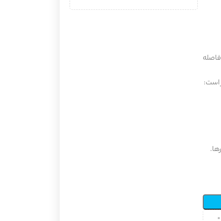
(فاصله
 است:
ها.