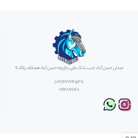
میدان حسن آباد جنب بانک ملی بازارچه حسن آباد همکف پلاک 9
66724538(021)
09128117168