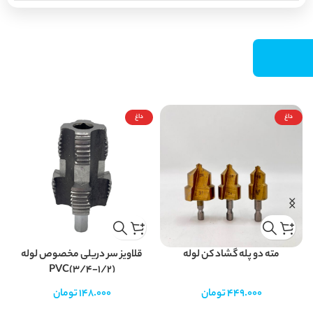
داغ
داغ
مته دو پله گشاد کن لوله
قلاویز سر دریلی مخصوص لوله
PVC(3/4-1/2)
449.000
تومان
148.000
تومان