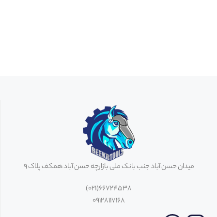
میدان حسن آباد جنب بانک ملی بازارچه حسن آباد همکف پلاک 9
66724538(021)
09128117168