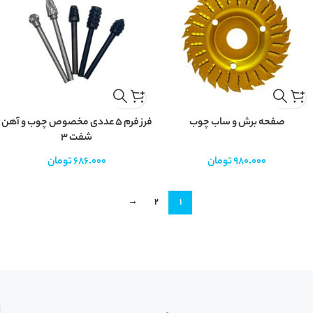
صفحه برش و ساب چوب
فرز فرم ۵ عددی مخصوص چوب و آهن
شفت ۳
980.000
تومان
686.000
تومان
→
2
1