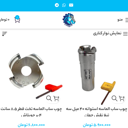
0
منو
0
تومان
خانه
انواع چوب‌ساب
نمایش 1–24 از 28 نتیجه
نمایش نوار کناری
چوب ساب الماسه استوانه ۴۰ میل سه
چوب ساب الماسه تخت قطر 8.5 سانت
تیغ نقش جهان
4 پر چوبتاش
5.900.000
تومان
6.800.000
تومان