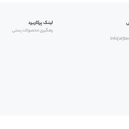
لیس
س
لینک پرکاربرد
رهگیری محصولات پستی
Info[at]b