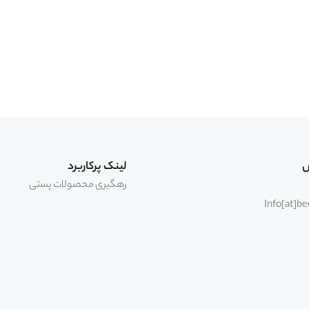
س
لینک پرکاربرد
رهگیری محصولات پستی
Info[at]b