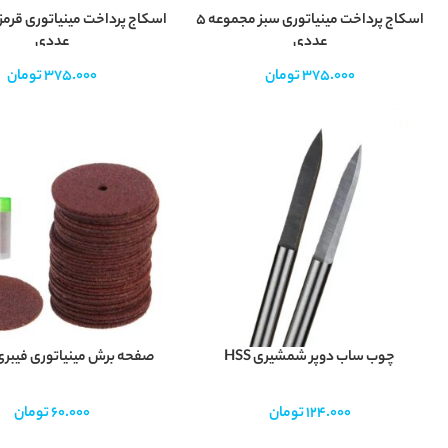
اسکاج پرداخت مینیاتوری سبز مجموعه 5
عددی
عددی
375.000
تومان
375.000
تومان
چوب ساب دوپر شمشیری HSS
صفحه برش مینیاتوری فیبری ق
 اندازه
124.000
تومان
60.000
تومان