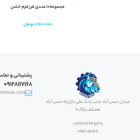
مجموعه10 عددی فرز فرم خشن
1.900.000
تومان
پشتیبانی و تما
09128117168
eekrtools.com
میدان حسن آباد جنب بانک ملی بازارچه حسن آباد
همکف پلاک 9
66724538(021)
09128117168