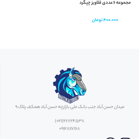
مجموعه 6 عددی قلاویز چپگرد
400.000
تومان
میدان حسن آباد جنب بانک ملی بازارچه حسن آباد همکف پلاک 9
66724538(021)
09128117168