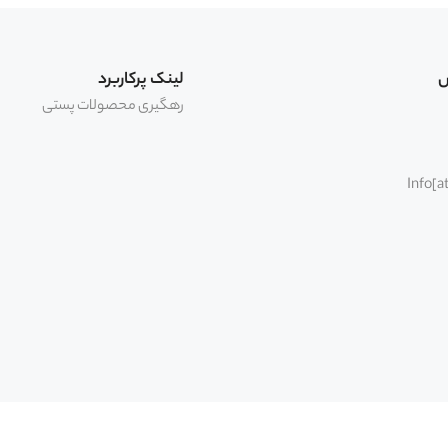
لیس
س
لینک پرکاربرد
رهگیری محصولات پستی
Info[a