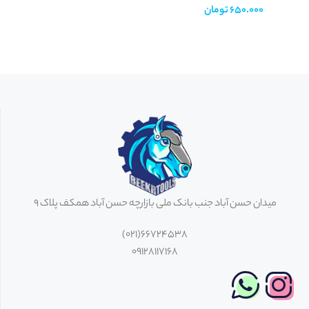
650.000
تومان
میدان حسن آباد جنب بانک ملی بازارچه حسن آباد همکف پلاک 9
66724538(021)
09128117168