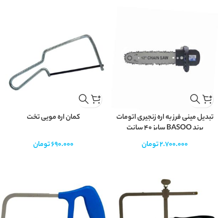
تبدیل مینی فرز به اره زنجیری اتومات
کمان اره مویی تخت
برند BASOO سایز 40 سانت
2.700.000
تومان
690.000
تومان