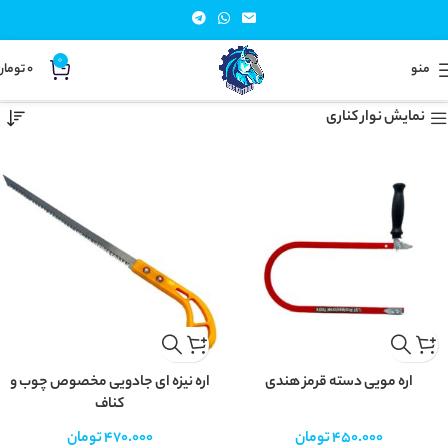
0
منو
0
تومان
خانه
اره دستی
Showing all 7 results
نمایش نوار کناری
اره مویی دسته قرمز هندی
اره نیزه ای جادویی مخصوص چوب و
کناف
450.000
تومان
470.000
تومان